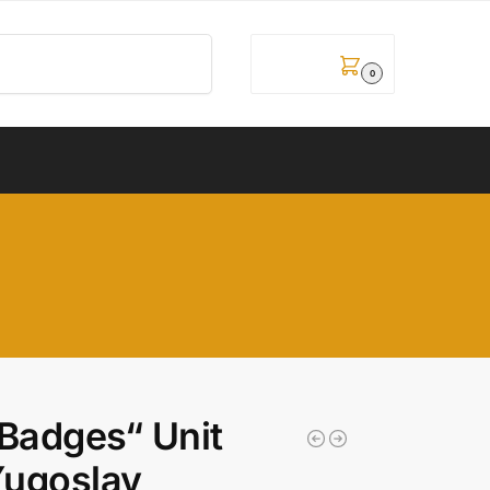
Pretraži
0,00
рсд
0
„Badges“ Unit
Yugoslav