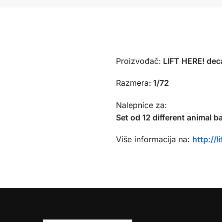
Proizvođač:
LIFT HERE! deca
Razmera
:
1/72
Nalepnice za:
Set od 12 different animal 
Više informacija na:
http://