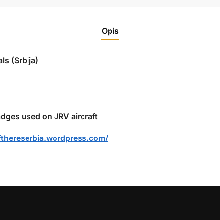
Opis
ls (Srbija)
badges used on JRV aircraft
lifthereserbia.wordpress.com/