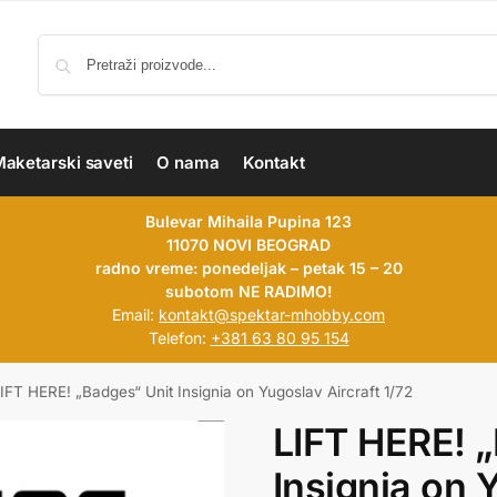
aketarski saveti
O nama
Kontakt
Bulevar Mihaila Pupina 123
11070 NOVI BEOGRAD
radno vreme: ponedeljak – petak 15 – 20
subotom NE RADIMO!
Email:
kontakt@spektar-mhobby.com
Telefon:
+381 63 80 95 154
IFT HERE! „Badges“ Unit Insignia on Yugoslav Aircraft 1/72
LIFT HERE! 
Insignia on 