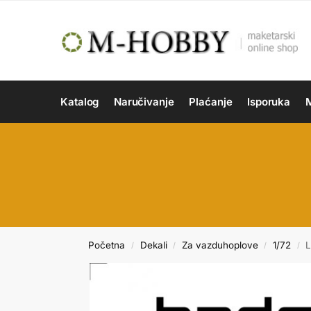
Katalog
Naručivanje
Plaćanje
Isporuka
M
Početna
Dekali
Za vazduhoplove
1/72
L
/
/
/
/