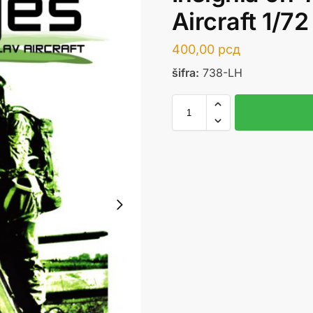
Aircraft 1/72
400,00
рсд
šifra:
738-LH