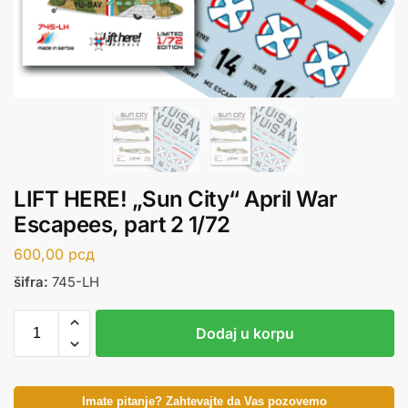
LIFT HERE! „Sun City“ April War
Escapees, part 2 1/72
600,00
рсд
šifra:
745-LH
Dodaj u korpu
Imate pitanje? Zahtevajte da Vas pozovemo