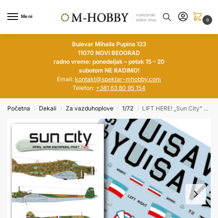
Meni
0
Bulevar Mihaila Pupina 123
11070 NOVI BEOGRAD
radno vreme: ponedeljak – petak 15 – 20
subotom NE RADIMO!
Email:
kontakt@spektar-mhobby.com
Telefon:
+381 63 80 95 154
Početna
Dekali
Za vazduhoplove
1/72
LIFT HERE! „Sun City“ April War Escapees, part 2 1/72
/
/
/
/