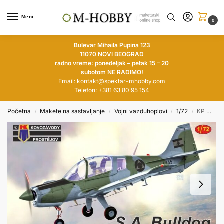
Meni
0
Bulevar Mihaila Pupina 123
11070 NOVI BEOGRAD
radno vreme: ponedeljak – petak 15 – 20
subotom NE RADIMO!
Email:
kontakt@spektar-mhobby.com
Telefon:
+381 63 80 95 154
Početna
Makete na sastavljanje
Vojni vazduhoplovi
1/72
KP MODELS 1/72 S.A. Bulldog (Lebanon / Nigeria)
/
/
/
/