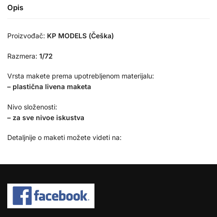
Opis
Proizvođač:
KP MODELS (Češka)
Razmera:
1/72
Vrsta makete prema upotrebljenom materijalu:
– plastična livena maketa
Nivo složenosti:
– za sve nivoe iskustva
Detaljnije o maketi možete videti na: