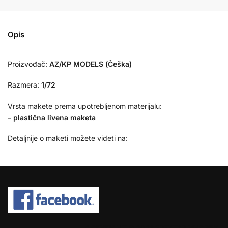
Opis
Proizvođač:
AZ/KP MODELS (Češka)
Razmera:
1/72
Vrsta makete prema upotrebljenom materijalu:
– plastična livena maketa
Detaljnije o maketi možete videti na:
COPYRIGHT © 2026 SPEKTAR MHOBBY.