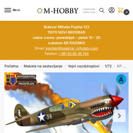
Meni
0
Bulevar Mihaila Pupina 123
11070 NOVI BEOGRAD
radno vreme: ponedeljak – petak 15 – 20
subotom NE RADIMO!
Email:
kontakt@spektar-mhobby.com
Telefon:
+381 63 80 95 154
Početna
Makete na sastavljanje
Vojni vazduhoplovi
1/72
KP MODELS 1/72 Curtiss P-40E Warhawk „AVG“
/
/
/
/