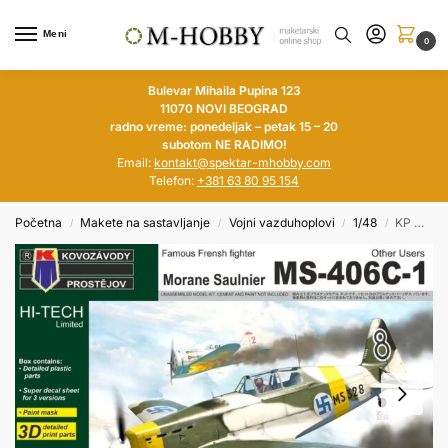
Meni
0
Bulevar Mihaila Pupina 123
11070 NOVI BEOGRAD
radno vreme: ponedeljak – petak 15 – 20
subotom NE RADIMO!
Email:
kontakt@spektar-mhobby.com
Telefon:
+381 63 80 95 154
Početna
Makete na sastavljanje
Vojni vazduhoplovi
1/48
KP MODELS 1/48 Morane Saulnier MS-406C-1 Other Users (HI-TECH Limited)
/
/
/
/