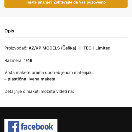
Imate pitanje? Zahtevajte da Vas pozovemo
Opis
Proizvođač:
AZ/KP MODELS (Češka) HI-TECH Limited
Razmera:
1/48
Vrsta makete prema upotrebljenom materijalu:
– plastična livena maketa
Detaljnije o maketi možete videti na: