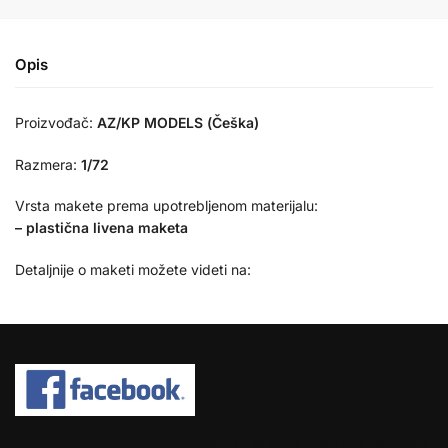
Opis
Proizvođač:
AZ/KP MODELS (Češka)
Razmera:
1/72
Vrsta makete prema upotrebljenom materijalu:
– plastična livena maketa
Detaljnije o maketi možete videti na:
COPYRIGHT © 2026 SPEKTAR MHOBBY.