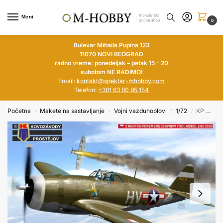
Meni
0
Bulevar Mihaila Pupina 123
11070 NOVI BEOGRAD
radno vreme: ponedeljak – petak 15 – 20
subotom NE RADIMO!
Email:
kontakt@spektar-mhobby.com
Telefon:
+381 63 80 95 154
Početna
Makete na sastavljanje
Vojni vazduhoplovi
1/72
KP MODELS 1/72 Republic P-47C-2 „Thunderbolt“
/
/
/
/