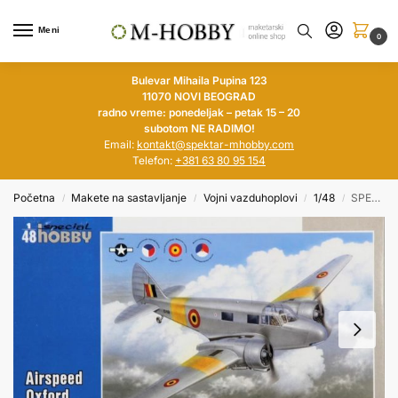
Meni
0
Bulevar Mihaila Pupina 123
11070 NOVI BEOGRAD
radno vreme: ponedeljak – petak 15 – 20
subotom NE RADIMO!
Email:
kontakt@spektar-mhobby.com
Telefon:
+381 63 80 95 154
Početna
Makete na sastavljanje
Vojni vazduhoplovi
1/48
SPECIAL HOBBY 1/48 Airspeed Oxford Mk.I/II Foreign Service
/
/
/
/