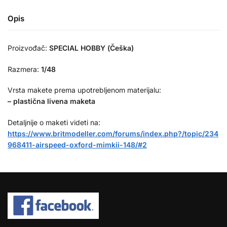
Opis
Proizvođač:
SPECIAL HOBBY (Češka)
Razmera:
1/48
Vrsta makete prema upotrebljenom materijalu:
– plastična livena maketa
Detaljnije o maketi videti na:
https://www.britmodeller.com/forums/index.php?/topic/234
968411-airspeed-oxford-mimkii-148/#2