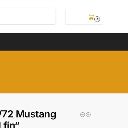
Pretraži
0,00
рсд
0
/72 Mustang
 fin“