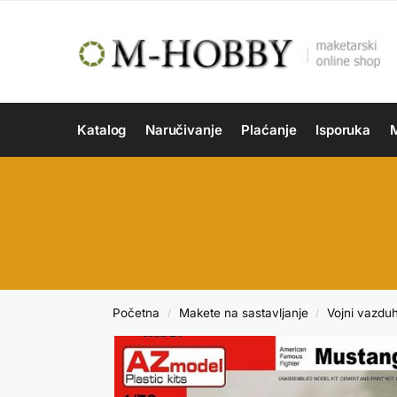
Katalog
Naručivanje
Plaćanje
Isporuka
M
Početna
Makete na sastavljanje
Vojni vazdu
/
/