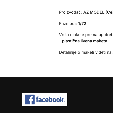
Proizvođač:
AZ MODEL (Če
Razmera:
1/72
Vrsta makete prema upotreb
– plastična livena maketa
Detaljnije o maketi videti na