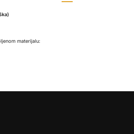
ška)
ljenom materijalu:
: