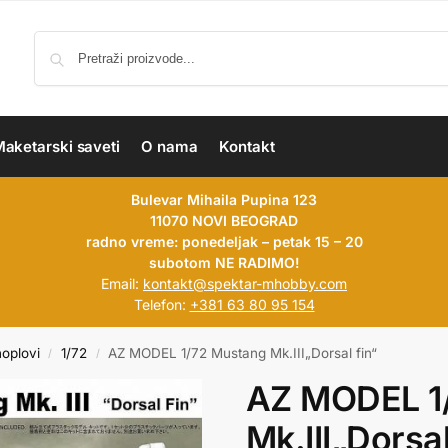
aketarski saveti
O nama
Kontakt
Bulevar Mihaila Pupina 123
11070 NOVI BEOGRAD
radno vreme: ponedeljak – petak 15 – 20
subotom NE RADIMO!
Email:
kontakt@spektar-mhobby.com
Telefon:
+381 63 80 95 154
hoplovi
1/72
AZ MODEL 1/72 Mustang Mk.III„Dorsal fin“
/
/
AZ MODEL 1
Mk.III„Dorsal