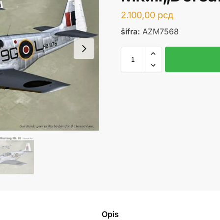
2.100,00
рсд
šifra:
AZM7568
Opis