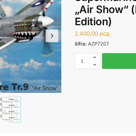
„Air Show“ 
Edition)
2.400,00
рсд
šifra:
AZP7207