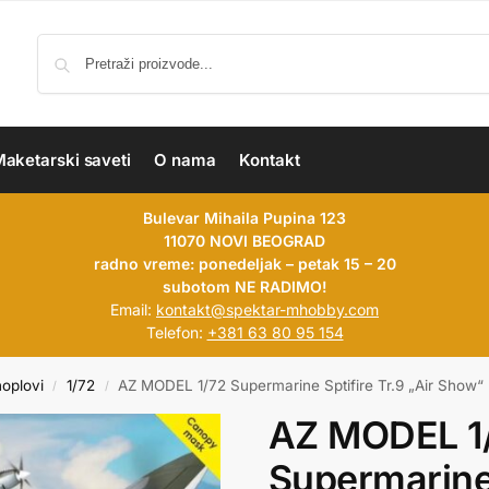
aketarski saveti
O nama
Kontakt
Bulevar Mihaila Pupina 123
11070 NOVI BEOGRAD
radno vreme: ponedeljak – petak 15 – 20
subotom NE RADIMO!
Email:
kontakt@spektar-mhobby.com
Telefon:
+381 63 80 95 154
hoplovi
1/72
AZ MODEL 1/72 Supermarine Sptifire Tr.9 „Air Show“ 
/
/
AZ MODEL 1
Supermarine 