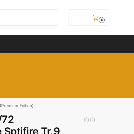
Pretraži
0,00
рсд
0
(Premium Edition)
/72
Sptifire Tr.9