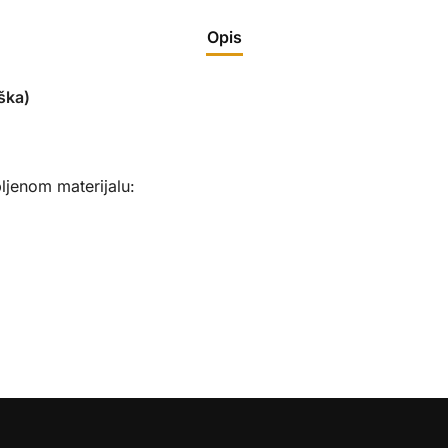
Opis
ška)
ljenom materijalu: