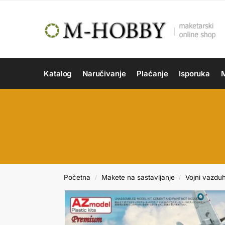
Katalog
Naručivanje
Plaćanje
Isporuka
M
Početna
Makete na sastavljanje
Vojni vazdu
/
/