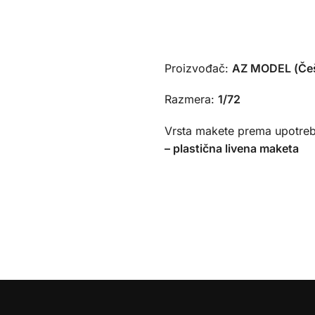
Proizvođač:
AZ MODEL (Če
Razmera:
1/72
Vrsta makete prema upotreb
– plastična livena maketa