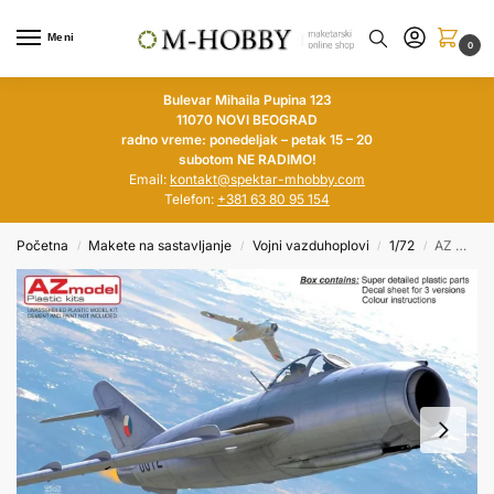
Meni
0
Bulevar Mihaila Pupina 123
11070 NOVI BEOGRAD
radno vreme: ponedeljak – petak 15 – 20
subotom NE RADIMO!
Email:
kontakt@spektar-mhobby.com
Telefon:
+381 63 80 95 154
Početna
Makete na sastavljanje
Vojni vazduhoplovi
1/72
AZ MODEL 1/72 Mikoyan MiG-17F ‘Warsaw Pact’
/
/
/
/