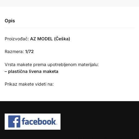
Opis
Proizvođač:
AZ MODEL (Češka)
Razmera:
1/72
Vrsta makete prema upotrebljenom materijalu:
– plastična livena maketa
Prikaz makete videti na:
COPYRIGHT © 2026 SPEKTAR MHOBBY.