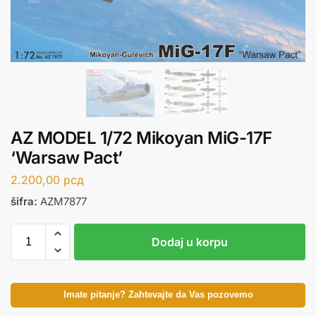
AZ MODEL 1/72 Mikoyan MiG-17F
‘Warsaw Pact’
2.200,00
рсд
šifra:
AZM7877
Dodaj u korpu
Imate pitanje? Zahtevajte da Vas pozovemo