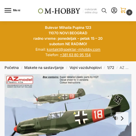
Meni
0
Bulevar Mihaila Pupina 123
11070 NOVI BEOGRAD
radno vreme: ponedeljak – petak 15 – 20
subotom NE RADIMO!
Email:
kontakt@spektar-mhobby.com
Telefon:
+381 63 80 95 154
Početna
Makete na sastavljanje
Vojni vazduhoplovi
1/72
AZ MODEL 1/72 Messerschmitt Bf 109E-0 „First Emils“
/
/
/
/