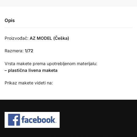
Opis
Proizvođač:
AZ MODEL (Češka)
Razmera:
1/72
Vrsta makete prema upotrebljenom materijalu:
– plastična livena maketa
Prikaz makete videti na:
COPYRIGHT © 2026 SPEKTAR MHOBBY.