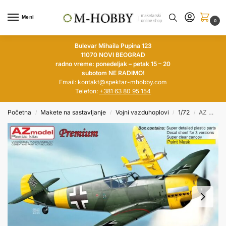
Meni
0
Bulevar Mihaila Pupina 123
11070 NOVI BEOGRAD
radno vreme: ponedeljak – petak 15 – 20
subotom NE RADIMO!
Email:
kontakt@spektar-mhobby.com
Telefon:
+381 63 80 95 154
Početna
Makete na sastavljanje
Vojni vazduhoplovi
1/72
AZ MODEL 1/72 Messerschmitt Bf 109D „Dora“
/
/
/
/