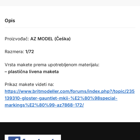
Opis
Proizvođač:
AZ MODEL (Češka)
Razmera:
1/72
Vrsta makete prema upotrebljenom materijalu:
– plastična livena maketa
Prikaz makete videti na:
https://www.britmodeller.com/forums/index.php?/topic/235
139310-gloster-gauntlet-mkii-%E2%80%98special-
markings%E2%80%99-az7868-172/