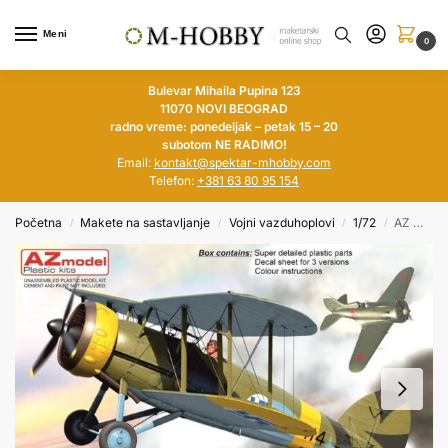
Meni
0
Bulevar Mihaila Pupina 123
11070 NOVI BEOGRAD
radno vreme: ponedeljak – petak 15 – 20
subotom NE RADIMO!
Email:
kontakt@spektar-mhobby.com
Telefon:
+381 63 80 95 154
Početna
Makete na sastavljanje
Vojni vazduhoplovi
1/72
AZ MODEL 1/72 Gloster Gauntlet Mk.II. „Special Markings“
/
/
/
/