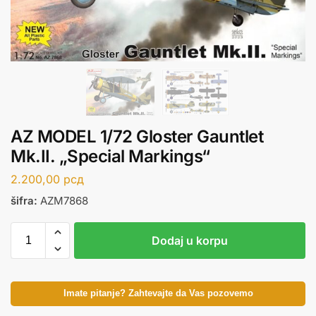
AZ MODEL 1/72 Gloster Gauntlet
Mk.II. „Special Markings“
2.200,00
рсд
šifra:
AZM7868
Dodaj u korpu
Imate pitanje? Zahtevajte da Vas pozovemo