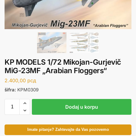
KP MODELS 1/72 Mikojan-Gurjevič
MiG-23MF „Arabian Floggers“
2.400,00
рсд
šifra:
KPM0309
Dodaj u korpu
Imate pitanje? Zahtevajte da Vas pozovemo