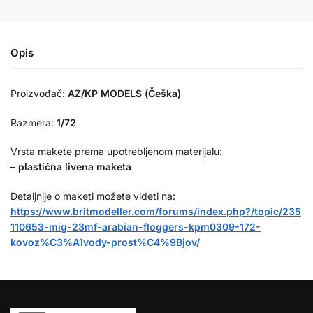
Opis
Proizvođač:
AZ/KP MODELS (Češka)
Razmera:
1/72
Vrsta makete prema upotrebljenom materijalu:
– plastična livena maketa
Detaljnije o maketi možete videti na:
https://www.britmodeller.com/forums/index.php?/topic/235
110653-mig-23mf-arabian-floggers-kpm0309-172-
kovoz%C3%A1vody-prost%C4%9Bjov/