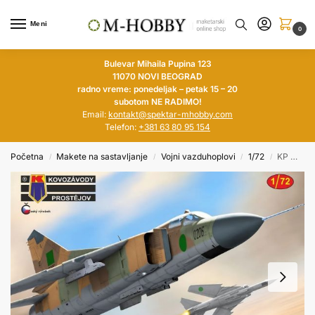
Meni
0
Bulevar Mihaila Pupina 123
11070 NOVI BEOGRAD
radno vreme: ponedeljak – petak 15 – 20
subotom NE RADIMO!
Email:
kontakt@spektar-mhobby.com
Telefon:
+381 63 80 95 154
Početna
Makete na sastavljanje
Vojni vazduhoplovi
1/72
KP MODELS 1/72 Mikojan-Gurjevič MiG-23MF „Arabian Floggers“
/
/
/
/