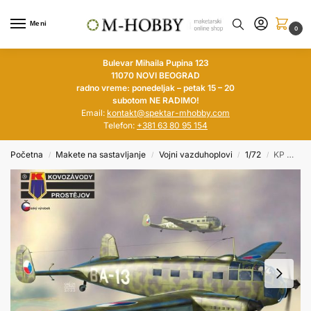
Meni
0
Bulevar Mihaila Pupina 123
11070 NOVI BEOGRAD
radno vreme: ponedeljak – petak 15 – 20
subotom NE RADIMO!
Email:
kontakt@spektar-mhobby.com
Telefon:
+381 63 80 95 154
Početna
Makete na sastavljanje
Vojni vazduhoplovi
1/72
KP MODELS 1/72 Aero C-3AF/D-44 „Síbl“
/
/
/
/