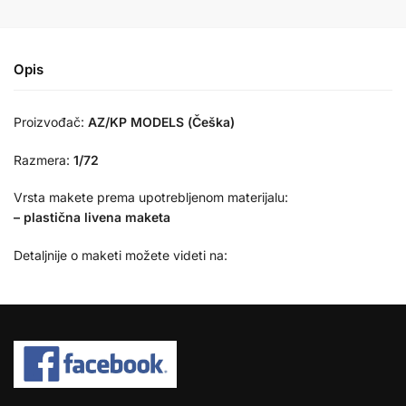
Opis
Proizvođač:
AZ/KP MODELS (Češka)
Razmera:
1/72
Vrsta makete prema upotrebljenom materijalu:
– plastična livena maketa
Detaljnije o maketi možete videti na: