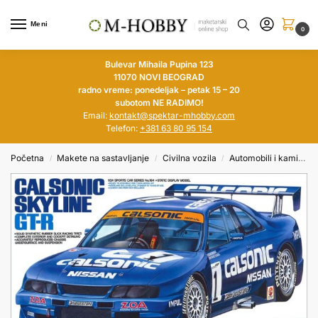
Meni
0
Bulevar Mihaila Pupina 123
11070 NOVI BEOGRAD
radno vreme: ponedeljak – petak 15 – 20
subotom NE RADIMO!
Email:
kontakt@spektar-mhobby.com
Telefon:
+381 63 80 95 154
Početna
Makete na sastavljanje
Civilna vozila
Automobili i kamioni
/
/
/