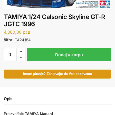
TAMIYA 1/24 Calsonic Skyline GT-R
JGTC 1996
4.000,00
рсд
šifra:
TA24184
Dodaj u korpu
Imate pitanje? Zahtevajte da Vas pozovemo
Opis
Proizvođač:
TAMIYA (Japan)