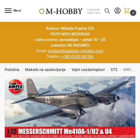
Meni
0
Bulevar Mihaila Pupina 123
11070 NOVI BEOGRAD
radno vreme: ponedeljak – petak 15 – 20
subotom NE RADIMO!
Email:
kontakt@spektar-mhobby.com
Telefon:
+381 63 80 95 154
Početna
Makete na sastavljanje
Vojni vazduhoplovi
1/72
AIRFIX 1/72 Messerschmitt Me 410A-1/U2 & U4
/
/
/
/