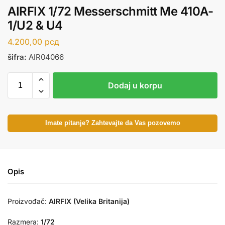
AIRFIX 1/72 Messerschmitt Me 410A-
1/U2 & U4
4.200,00
рсд
šifra:
AIR04066
Dodaj u korpu
Imate pitanje? Zahtevajte da Vas pozovemo
Opis
Proizvođač:
AIRFIX (Velika Britanija)
Razmera:
1/72