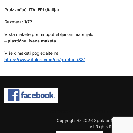
Proizvođač:
ITALERI (Italija)
Razmera:
1/72
Vrsta makete prema upotrebljenom materijalu:
– plastična livena maketa
Više o maketi pogledajte na:
https://www.italeri.com/en/product/881
COPYRIGHT © 2026 SPEKTAR MHOBBY.
Copyright © 2026 Spektar MHobby.
All Rights Reserved.