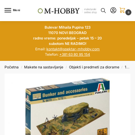
Meni
0
Bulevar Mihaila Pupina 123
11070 NOVI BEOGRAD
radno vreme: ponedeljak – petak 15 – 20
subotom NE RADIMO!
Email:
kontakt@spektar-mhobby.com
Telefon:
+381 63 80 95 154
Početna
Makete na sastavljanje
Objekti i predmeti za diorame
1/72, 1/76
/
/
/