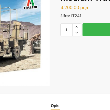
4.200,00
рсд
šifra:
IT241
Opis