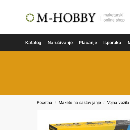
Katalog
Naručivanje
Plaćanje
Isporuka
M
Početna
Makete na sastavljanje
Vojna vozila 
/
/