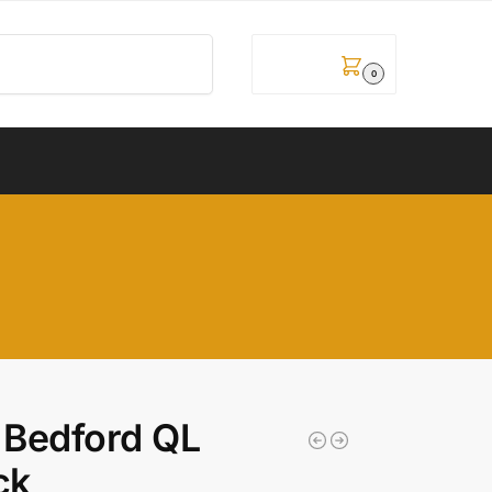
Pretraži
0,00
рсд
0
 Bedford QL
ck