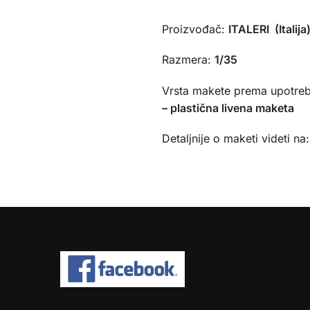
Proizvođač:
ITALERI (Italija
Razmera:
1/35
Vrsta makete prema upotreb
– plastična livena maketa
Detaljnije o maketi videti na