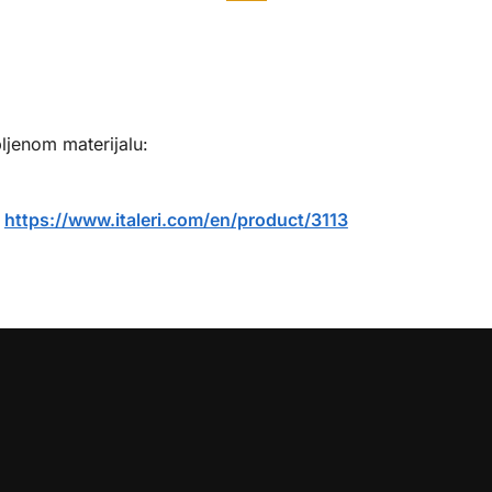
)
ljenom materijalu:
:
https://www.italeri.com/en/product/3113