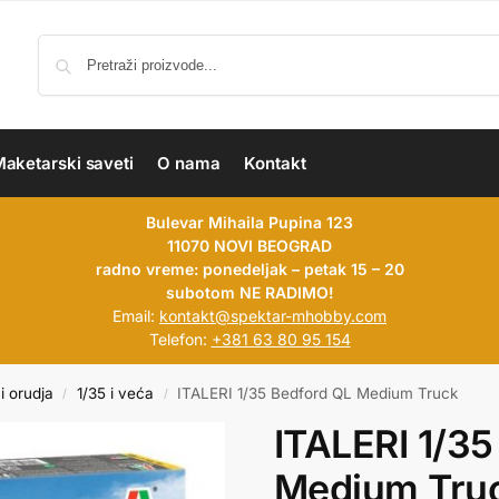
aketarski saveti
O nama
Kontakt
Bulevar Mihaila Pupina 123
11070 NOVI BEOGRAD
radno vreme: ponedeljak – petak 15 – 20
subotom NE RADIMO!
Email:
kontakt@spektar-mhobby.com
Telefon:
+381 63 80 95 154
i orudja
1/35 i veća
ITALERI 1/35 Bedford QL Medium Truck
/
/
ITALERI 1/35
Medium Tru