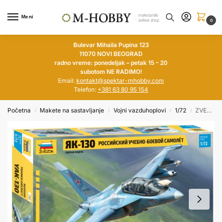
Meni
0
Bulevar Mihaila Pupina 123
11070 NOVI BEOGRAD
radno vreme: ponedeljak – petak 15 – 20
subotom NE RADIMO!
Email:
kontakt@spektar-mhobby.com
Telefon:
+381 63 80 95 154
Početna
Makete na sastavljanje
Vojni vazduhoplovi
1/72
ZVEZDA 1/72 Training aircraft Yak-130
/
/
/
/