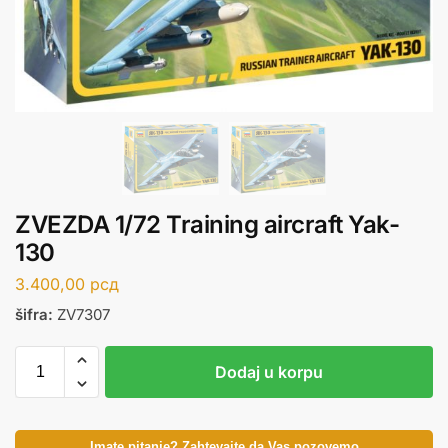
ZVEZDA 1/72 Training aircraft Yak-
130
3.400,00
рсд
šifra:
ZV7307
Dodaj u korpu
Imate pitanje? Zahtevajte da Vas pozovemo