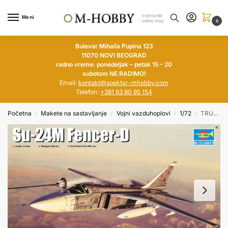
Meni
0
Bulevar Mihaila Pupina 123
11070 NOVI BEOGRAD
radno vreme: ponedeljak – petak 15 – 20
subotom NE RADIMO!
Email:
kontakt@spektar-mhobby.com
Telefon:
+381 63 80 95 154
Početna
Makete na sastavljanje
Vojni vazduhoplovi
1/72
TRUMPETER 1/72 Su-24M Fencer-D
/
/
/
/