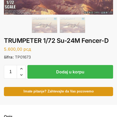
TRUMPETER 1/72 Su-24M Fencer-D
5.600,00
рсд
šifra:
TP01673
Dodaj u korpu
Imate pitanje? Zahtevajte da Vas pozovemo
Opis