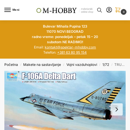
Meni
0
Bulevar Mihaila Pupina 123
11070 NOVI BEOGRAD
radno vreme: ponedeljak – petak 15 – 20
subotom NE RADIMO!
Email:
kontakt@spektar-mhobby.com
Telefon:
+381 63 80 95 154
Početna
Makete na sastavljanje
Vojni vazduhoplovi
1/72
TRUMPETER 1/72 Convair F-106A Delta Dart
/
/
/
/