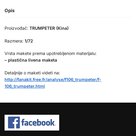
Opis
Proizvođač:
TRUMPETER (Kina)
Razmera:
1/72
Vrsta makete prema upotrebljenom materijalu:
– plastična livena maketa
Detaljnije o maketi videti na:
http://fanakit.free.fr/analyse/f106_trumpeter/f-
106_trumpeter.html