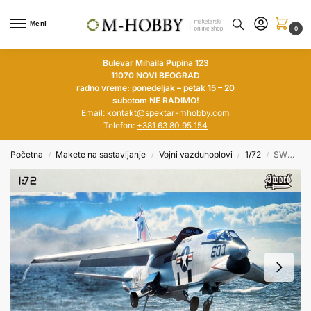
Meni
0
Bulevar Mihaila Pupina 123
11070 NOVI BEOGRAD
radno vreme: ponedeljak – petak 15 – 20
subotom NE RADIMO!
Email:
kontakt@spektar-mhobby.com
Telefon:
+381 63 80 95 154
Početna
Makete na sastavljanje
Vojni vazduhoplovi
1/72
SWORD 1/72 RF-8G over Vietnam
/
/
/
/