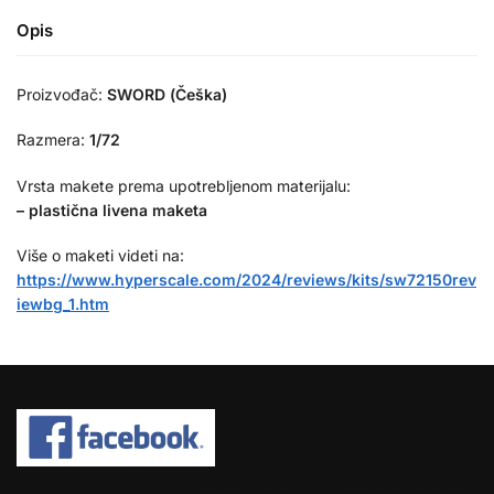
Opis
Proizvođač:
SWORD (Češka)
Razmera:
1/72
Vrsta makete prema upotrebljenom materijalu:
– plastična livena maketa
Više o maketi videti na:
https://www.hyperscale.com/2024/reviews/kits/sw72150rev
iewbg_1.htm