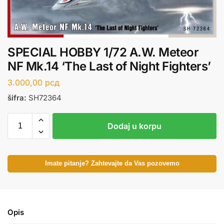
SPECIAL HOBBY 1/72 A.W. Meteor
NF Mk.14 ‘The Last of Night Fighters’
3.000,00
рсд
šifra:
SH72364
Dodaj u korpu
Imate pitanje? Zahtevajte da Vas pozovemo
Opis