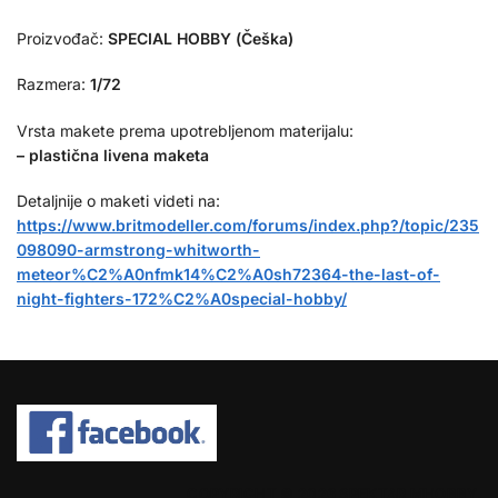
Proizvođač:
SPECIAL HOBBY (Češka)
Razmera:
1/72
Vrsta makete prema upotrebljenom materijalu:
– plastična livena maketa
Detaljnije o maketi videti na:
https://www.britmodeller.com/forums/index.php?/topic/235
098090-armstrong-whitworth-
meteor%C2%A0nfmk14%C2%A0sh72364-the-last-of-
night-fighters-172%C2%A0special-hobby/
COPYRIGHT © 2026 SPEKTAR MHOBBY.