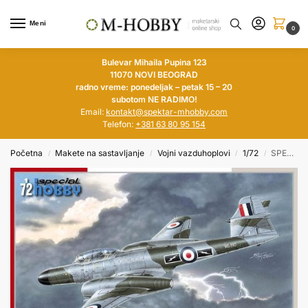
Meni
0
Bulevar Mihaila Pupina 123
11070 NOVI BEOGRAD
radno vreme: ponedeljak – petak 15 – 20
subotom NE RADIMO!
Email:
kontakt@spektar-mhobby.com
Telefon:
+381 63 80 95 154
Početna
Makete na sastavljanje
Vojni vazduhoplovi
1/72
SPECIAL HOBBY 1/72 A.W. Meteor NF Mk.14 ‘The Last of Night Fighters’
/
/
/
/