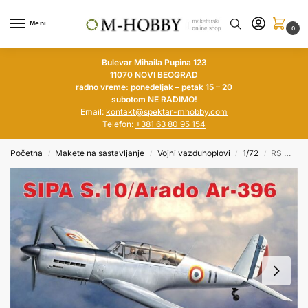
Meni
0
Bulevar Mihaila Pupina 123
11070 NOVI BEOGRAD
radno vreme: ponedeljak – petak 15 – 20
subotom NE RADIMO!
Email:
kontakt@spektar-mhobby.com
Telefon:
+381 63 80 95 154
Početna
Makete na sastavljanje
Vojni vazduhoplovi
1/72
RS MODEL 1/72 SIPA S.10 / Arado Ar-396
/
/
/
/