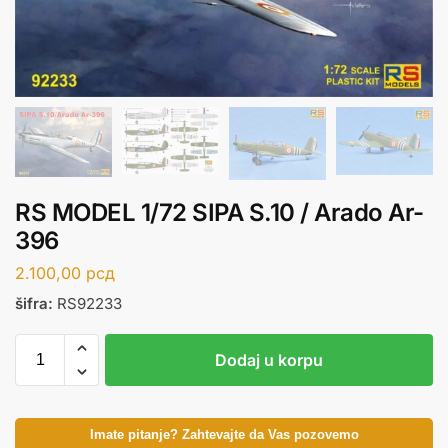
RS MODEL 1/72 SIPA S.10 / Arado Ar-
396
2.100,00
рсд
šifra:
RS92233
Dodaj u korpu
Imate pitanje? Zahtevajte da Vas pozovemo