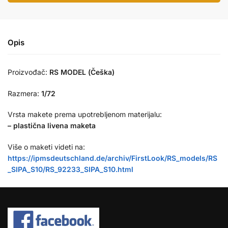
Opis
Proizvođač:
RS MODEL (Češka)
Razmera:
1/72
Vrsta makete prema upotrebljenom materijalu:
– plastična livena maketa
Više o maketi videti na:
https://ipmsdeutschland.de/archiv/FirstLook/RS_models/RS
_SIPA_S10/RS_92233_SIPA_S10.html