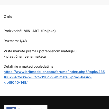
Opis
Proizvođač:
MINI ART (Poljska)
Razmera:
1/48
Vrsta makete prema upotrebljenom materijalu:
– plastična livena maketa
Detaljnije o maketi pogledati na:
https://www.britmodeller.com/forums/index.php?/topic/235
166799-focke-wulf-fw190d-9-mimetall-prod-basic-
kit48040-148/