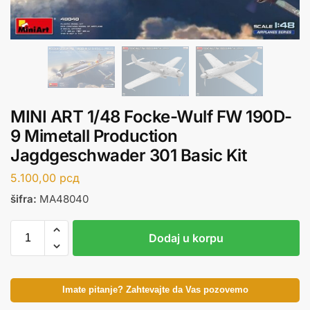
MINI ART 1/48 Focke-Wulf FW 190D-
9 Mimetall Production
Jagdgeschwader 301 Basic Kit
5.100,00
рсд
šifra:
MA48040
Dodaj u korpu
Imate pitanje? Zahtevajte da Vas pozovemo