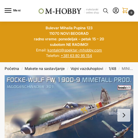
Meni
0
Bulevar Mihaila Pupina 123
11070 NOVI BEOGRAD
radno vreme: ponedeljak – petak 15 – 20
subotom NE RADIMO!
Email:
kontakt@spektar-mhobby.com
Telefon:
+381 63 80 95 154
Početna
Makete na sastavljanje
Vojni vazduhoplovi
1/48
MINI ART 1/48 Focke-Wulf FW 190D-9 Mimetall Production Jagdgeschwader 301 Basic Kit
/
/
/
/