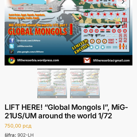
LIFT HERE! “Global Mongols I”, MiG-
21US/UM around the world 1/72
750,00
рсд
šifra:
902-LH