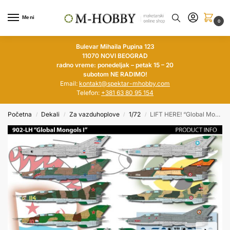
Meni
0
Bulevar Mihaila Pupina 123
11070 NOVI BEOGRAD
radno vreme: ponedeljak – petak 15 – 20
subotom NE RADIMO!
Email:
kontakt@spektar-mhobby.com
Telefon:
+381 63 80 95 154
Početna
Dekali
Za vazduhoplove
1/72
LIFT HERE! “Global Mongols I”, MiG-21US/UM around the world 1/72
/
/
/
/