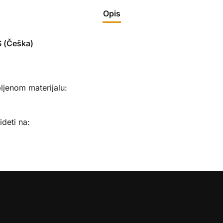
Opis
 (Češka)
ljenom materijalu:
videti na: