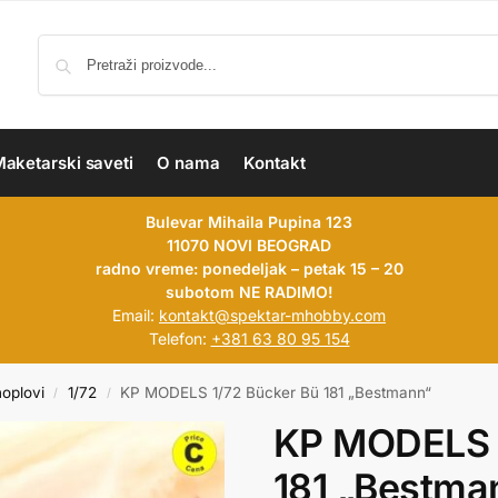
aketarski saveti
O nama
Kontakt
Bulevar Mihaila Pupina 123
11070 NOVI BEOGRAD
radno vreme: ponedeljak – petak 15 – 20
subotom NE RADIMO!
Email:
kontakt@spektar-mhobby.com
Telefon:
+381 63 80 95 154
hoplovi
1/72
KP MODELS 1/72 Bücker Bü 181 „Bestmann“
/
/
KP MODELS 1
181 „Bestma