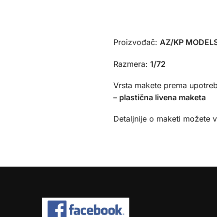
Proizvođač:
AZ/KP MODELS
Razmera:
1/72
Vrsta makete prema upotreb
– plastična livena maketa
Detaljnije o maketi možete 