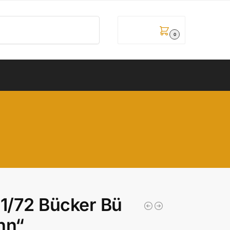
Pretraži
0,00
рсд
0
/72 Bücker Bü
nn“