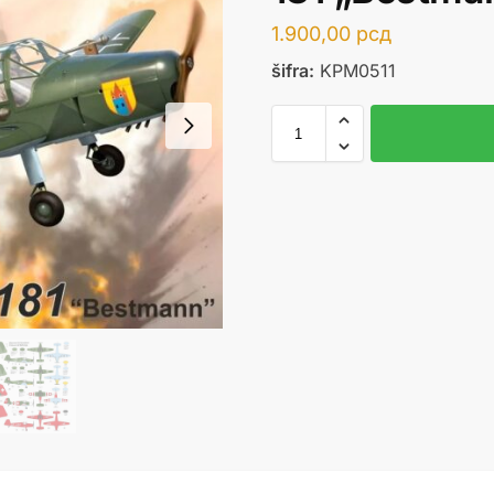
1.900,00
рсд
šifra:
KPM0511