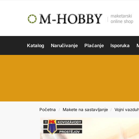
Katalog
Naručivanje
Plaćanje
Isporuka
M
Početna
Makete na sastavljanje
Vojni vazdu
/
/