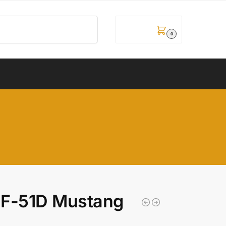
Pretraži
0,00
рсд
0
2 F-51D Mustang