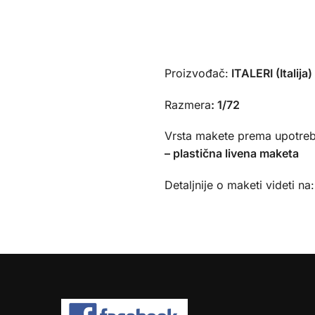
Proizvođač:
ITALERI (Italija)
Razmera
:
1/72
Vrsta makete prema upotreb
– plastična livena maketa
Detaljnije o maketi videti na