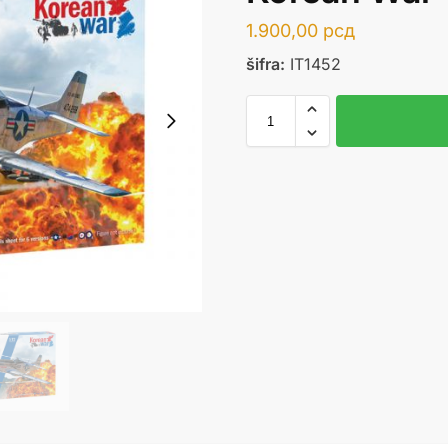
1.900,00
рсд
šifra:
IT1452