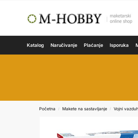
Katalog
Naručivanje
Plaćanje
Isporuka
M
Početna
Makete na sastavljanje
Vojni vazdu
/
/