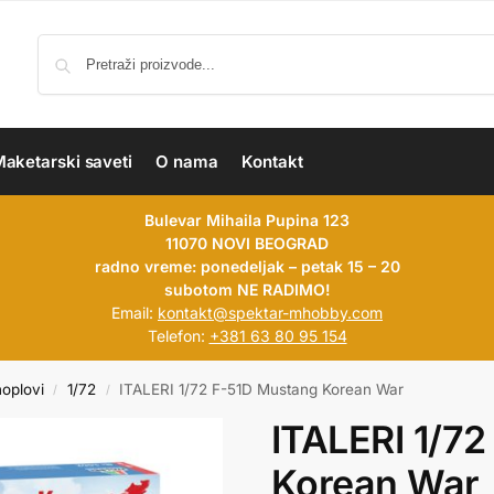
aketarski saveti
O nama
Kontakt
Bulevar Mihaila Pupina 123
11070 NOVI BEOGRAD
radno vreme: ponedeljak – petak 15 – 20
subotom NE RADIMO!
Email:
kontakt@spektar-mhobby.com
Telefon:
+381 63 80 95 154
hoplovi
1/72
ITALERI 1/72 F-51D Mustang Korean War
/
/
ITALERI 1/7
Korean War