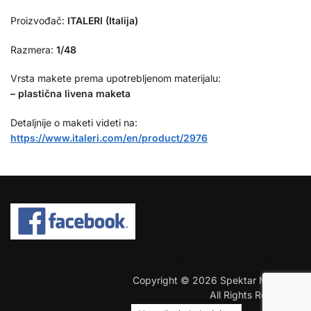
Proizvođač:
ITALERI (Italija)
Razmera:
1/48
Vrsta makete prema upotrebljenom materijalu:
– plastična livena maketa
Detaljnije o maketi videti na:
https://www.italeri.com/en/product/2976
COPYRIGHT © 2026 SPEKTAR MHOBBY.
Copyright © 2026 Spektar MHobby.
All Rights Reserved.