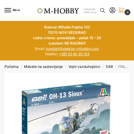
Meni
0
Bulevar Mihaila Pupina 123
11070 NOVI BEOGRAD
radno vreme: ponedeljak – petak 15 – 20
subotom NE RADIMO!
Email:
kontakt@spektar-mhobby.com
Telefon:
+381 63 80 95 154
Početna
Makete na sastavljanje
Vojni vazduhoplovi
1/48
ITALERI 1/48 Bell OH-13 Sioux
/
/
/
/