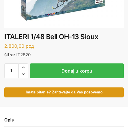
ITALERI 1/48 Bell OH-13 Sioux
2.800,00
рсд
šifra:
IT2820
Dodaj u korpu
Imate pitanje? Zahtevajte da Vas pozovemo
Opis