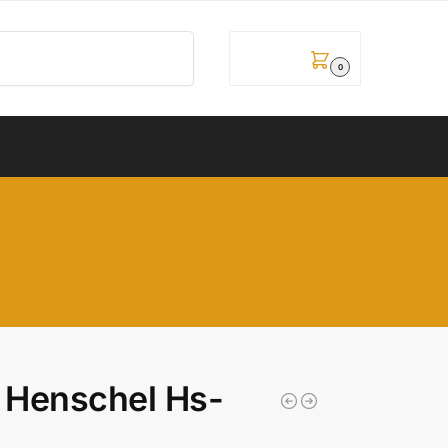
Pretraži
0,00
рсд
0
8 Henschel Hs-