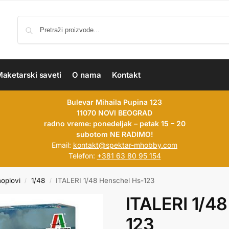
aketarski saveti
O nama
Kontakt
Bulevar Mihaila Pupina 123
11070 NOVI BEOGRAD
radno vreme: ponedeljak – petak 15 – 20
subotom NE RADIMO!
Email:
kontakt@spektar-mhobby.com
Telefon:
+381 63 80 95 154
hoplovi
1/48
ITALERI 1/48 Henschel Hs-123
/
/
ITALERI 1/4
123