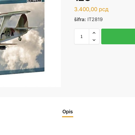
3.400,00
рсд
šifra:
IT2819
Opis