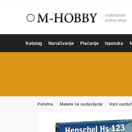
Katalog
Naručivanje
Plaćanje
Isporuka
M
Početna
Makete na sastavljanje
Vojni vazdu
/
/