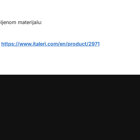
ljenom materijalu:
:
https://www.italeri.com/en/product/2971