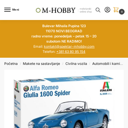
Meni
0
Bulevar Mihaila Pupina 123
11070 NOVI BEOGRAD
radno vreme: ponedeljak – petak 15 – 20
subotom NE RADIMO!
Email:
kontakt@spektar-mhobby.com
Telefon:
+381 63 80 95 154
Početna
Makete na sastavljanje
Civilna vozila
Automobili i kamioni
/
/
/