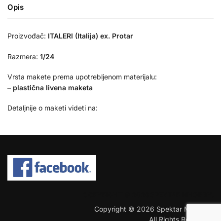
Opis
Proizvođač:
ITALERI (Italija) ex. Protar
Razmera:
1/24
Vrsta makete prema upotrebljenom materijalu:
– plastična livena maketa
Detaljnije o maketi videti na:
COPYRIGHT © 2026 SPEKTAR MHOBBY.
Copyright © 2026 Spektar MHobby.
All Rights Reserved.