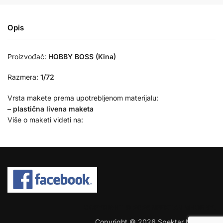
Opis
Proizvođač:
HOBBY BOSS (Kina)
Razmera:
1/72
Vrsta makete prema upotrebljenom materijalu:
– plastična livena maketa
Više o maketi videti na:
COPYRIGHT © 2026 SPEKTAR MHOBBY.
Copyright © 2026 Spektar MHobby.