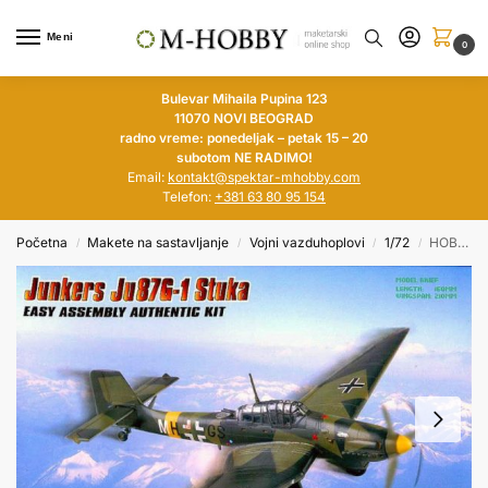
Meni
0
Bulevar Mihaila Pupina 123
11070 NOVI BEOGRAD
radno vreme: ponedeljak – petak 15 – 20
subotom NE RADIMO!
Email:
kontakt@spektar-mhobby.com
Telefon:
+381 63 80 95 154
Početna
Makete na sastavljanje
Vojni vazduhoplovi
1/72
HOBBY BOSS 1/72 Junkers Ju 87G-1 Stuka
/
/
/
/