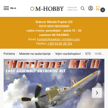
Meni
0
Bulevar Mihaila Pupina 123
11070 NOVI BEOGRAD
radno vreme: ponedeljak – petak 15 – 20
subotom NE RADIMO!
Email:
kontakt@spektar-mhobby.com
Telefon:
+381 63 80 95 154
Početna
Makete na sastavljanje
Vojni vazduhoplovi
1/72
HOBBY BOSS 1/72 Hurricane MK II
/
/
/
/