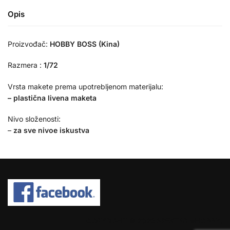
Opis
Proizvođač:
HOBBY BOSS (Kina)
Razmera :
1/72
Vrsta makete prema upotrebljenom materijalu:
– plastična livena maketa
Nivo složenosti:
–
za sve nivoe iskustva
COPYRIGHT © 2026 SPEKTAR MHOBBY.