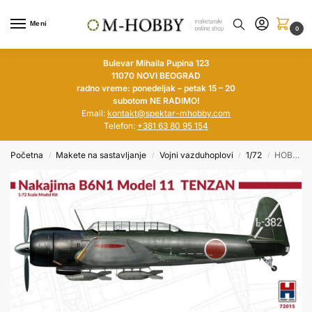
Meni
0
Bulevar Mihaila Pupina 123
11070 NOVI BEOGRAD
radno vreme: ponedeljak – petak 15 – 20
subotom NE RADIMO!
Email:
kontakt@spektar-mhobby.com
Telefon:
+381 63 80 95 154
Početna
Makete na sastavljanje
Vojni vazduhoplovi
1/72
HOBBY 2000 1/72 Nakajima B6N1 Model 11 Tenzan
/
/
/
/