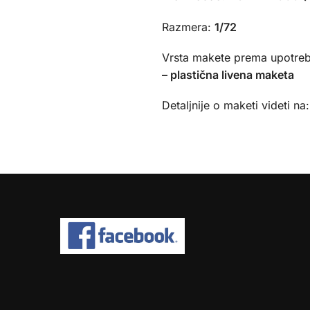
Razmera:
1/72
Vrsta makete prema upotreb
– plastična livena maketa
Detaljnije o maketi videti na: