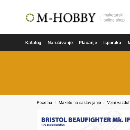
Katalog
Naručivanje
Plaćanje
Isporuka
M
Početna
Makete na sastavljanje
Vojni vazdu
/
/