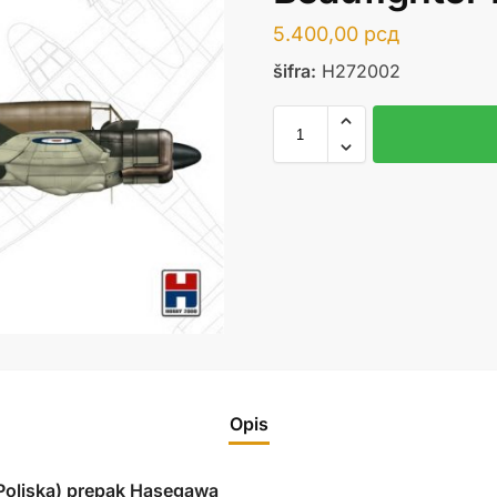
5.400,00
рсд
šifra:
H272002
Opis
oljska) prepak Hasegawa