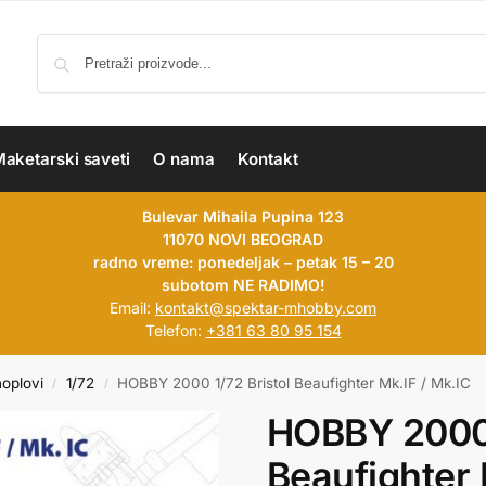
aketarski saveti
O nama
Kontakt
Bulevar Mihaila Pupina 123
11070 NOVI BEOGRAD
radno vreme: ponedeljak – petak 15 – 20
subotom NE RADIMO!
Email:
kontakt@spektar-mhobby.com
Telefon:
+381 63 80 95 154
hoplovi
1/72
HOBBY 2000 1/72 Bristol Beaufighter Mk.IF / Mk.IC
/
/
HOBBY 2000 
Beaufighter 