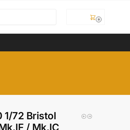
Pretraži
0,00
рсд
0
1/72 Bristol
Mk.IF / Mk.IC