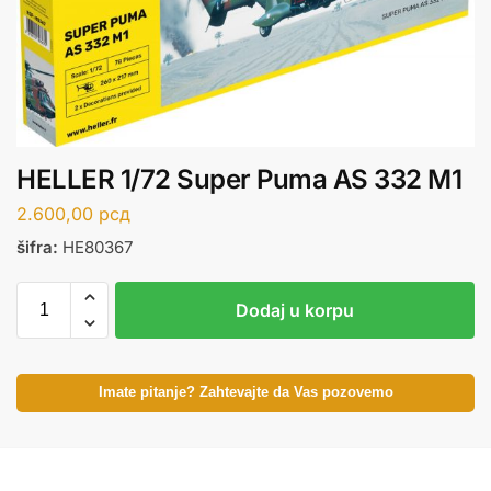
HELLER 1/72 Super Puma AS 332 M1
2.600,00
рсд
šifra:
HE80367
Dodaj u korpu
Imate pitanje? Zahtevajte da Vas pozovemo