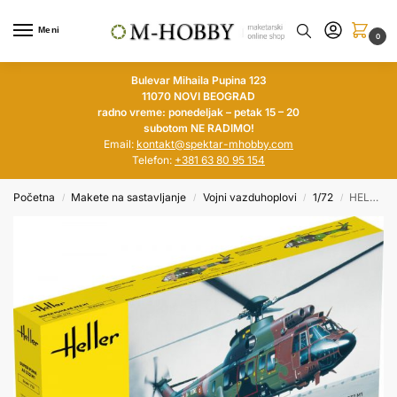
Meni
0
Bulevar Mihaila Pupina 123
11070 NOVI BEOGRAD
radno vreme: ponedeljak – petak 15 – 20
subotom NE RADIMO!
Email:
kontakt@spektar-mhobby.com
Telefon:
+381 63 80 95 154
Početna
Makete na sastavljanje
Vojni vazduhoplovi
1/72
HELLER 1/72 Super Puma AS 332 M1
/
/
/
/