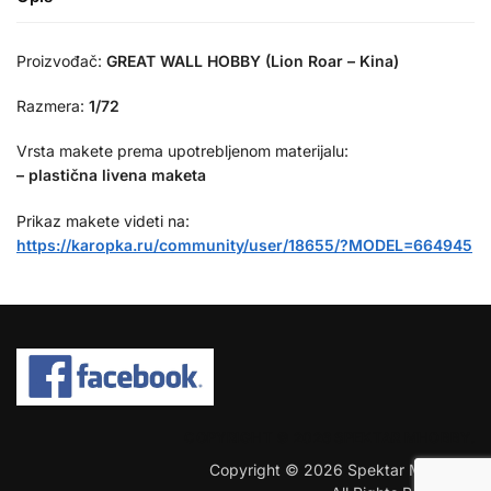
Proizvođač:
GREAT WALL HOBBY (Lion Roar – Kina)
Razmera:
1/72
Vrsta makete prema upotrebljenom materijalu:
– plastična livena maketa
Prikaz makete videti na:
https://karopka.ru/community/user/18655/?MODEL=664945
COPYRIGHT © 2026 SPEKTAR MHOBBY.
Copyright © 2026 Spektar MHobby.