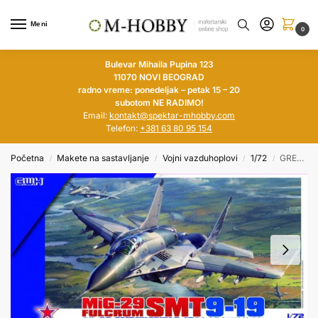
Meni
0
Bulevar Mihaila Pupina 123
11070 NOVI BEOGRAD
radno vreme: ponedeljak – petak 15 – 20
subotom NE RADIMO!
Email:
kontakt@spektar-mhobby.com
Telefon:
+381 63 80 95 154
Početna
Makete na sastavljanje
Vojni vazduhoplovi
1/72
GREAT WALL 1/72 MiG-29 SMT Fulcrum 9-19
/
/
/
/