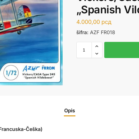
„Spanish Vi
4.000,00
рсд
šifra:
AZF FR018
Opis
rancuska-Češka)