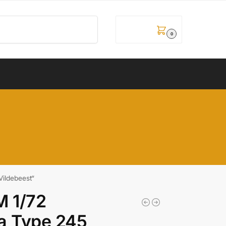
Pretraži
0,00
рсд
0
ildebeest“
 1/72
a Type 245