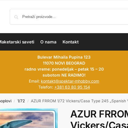
aketarski saveti
O nama
Kontakt
Bulevar Mihaila Pupina 123
11070 NOVI BEOGRAD
radno vreme: ponedeljak – petak 15 – 20
subotom NE RADIMO!
Email:
kontakt@spektar-mhobby.com
Telefon:
+381 63 80 95 154
hoplovi
1/72
AZUR FRROM 1/72 Vickers/Casa Type 245 „Spanish V
/
/
AZUR FRROM
Vickers/Cas