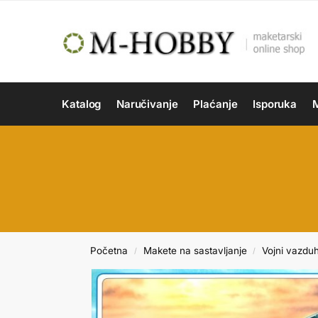
Katalog
Naručivanje
Plaćanje
Isporuka
M
Početna
Makete na sastavljanje
Vojni vazdu
/
/