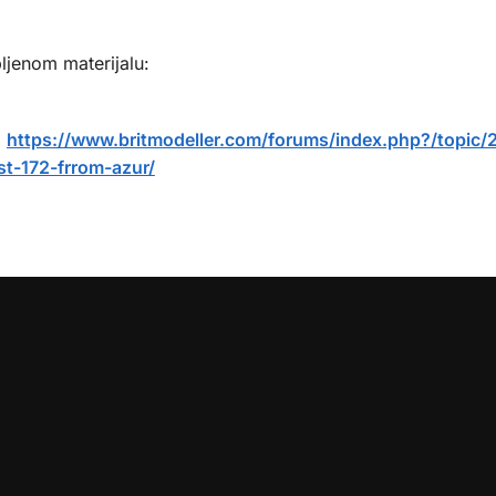
ljenom materijalu:
:
https://www.britmodeller.com/forums/index.php?/topic
t-172-frrom-azur/