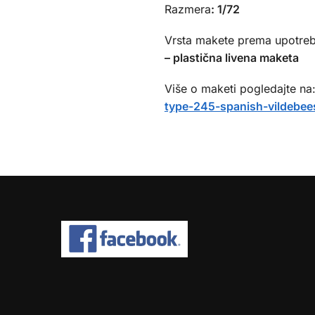
Razmera
:
1/72
Vrsta makete prema upotreb
– plastična livena maketa
Više o maketi pogledajte na
type-245-spanish-vildebees