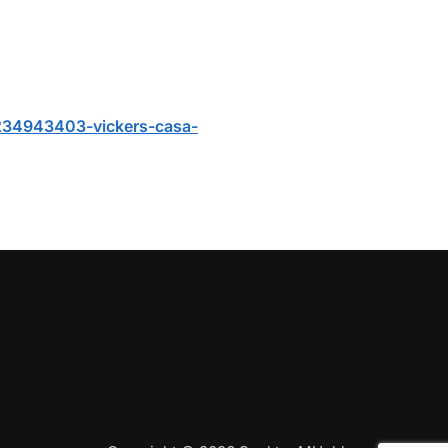
/234943403-vickers-casa-
COPYRIGHT © 2026 SPEKTAR MHOBBY.