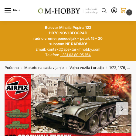
Meni
0
Bulevar Mihaila Pupina 123
11070 NOVI BEOGRAD
radno vreme: ponedeljak – petak 15 – 20
subotom NE RADIMO!
Email:
kontakt@spektar-mhobby.com
Telefon:
+381 63 80 95 154
Početna
Makete na sastavljanje
Vojna vozila i orudja
1/72, 1/76, 1/100, 1/144
/
/
/