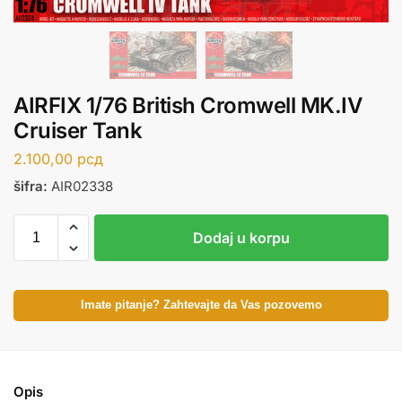
AIRFIX 1/76 British Cromwell MK.IV
Cruiser Tank
2.100,00
рсд
šifra:
AIR02338
Dodaj u korpu
Imate pitanje? Zahtevajte da Vas pozovemo
Opis