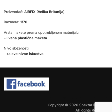
Proizvođač:
AIRFIX (Velika Britanija)
Razmera:
1/76
Vrsta makete prema upotrebljenom materijalu:
– livena plastična maketa
Nivo složenosti:
– za sve nivoe iskustva
COPYRIGHT © 2026 SPEKTAR MHOBBY.
Copyright © 2026 Spektar MHobby.
All Rights Reserved.