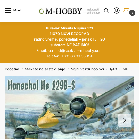
Meni
0
Bulevar Mihaila Pupina 123
11070 NOVI BEOGRAD
radno vreme: ponedeljak – petak 15 – 20
subotom NE RADIMO!
Email:
kontakt@spektar-mhobby.com
Telefon:
+381 63 80 95 154
Početna
Makete na sastavljanje
Vojni vazduhoplovi
1/48
MN HOBBY 1/48 Henschel Hs 129B-3
/
/
/
/