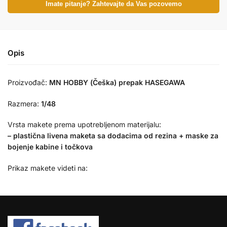
Imate pitanje? Zahtevajte da Vas pozovemo
Opis
Proizvođač:
MN HOBBY (Češka) prepak HASEGAWA
Razmera:
1/48
Vrsta makete prema upotrebljenom materijalu:
– plastična livena maketa sa dodacima od rezina + maske za
bojenje kabine i točkova
Prikaz makete videti na: