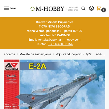
Meni
0
Bulevar Mihaila Pupina 123
11070 NOVI BEOGRAD
radno vreme: ponedeljak – petak 15 – 20
subotom NE RADIMO!
Email:
kontakt@spektar-mhobby.com
Telefon:
+381 63 80 95 154
Početna
Makete na sastavljanje
Vojni vazduhoplovi
1/72
A&A MODELS 1/72 Ye-2A Pre-Series Light Interceptor
/
/
/
/