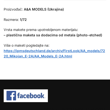
Proizvođač:
A&A MODELS (Ukrajina)
Razmera:
1/72
Vrsta makete prema upotrebljenom materijalu:
– plastična maketa sa dodacima od metala (photo-etched)
Više o maketi pogledajte na:
https://ipmsdeutschland.de/archiv/FirstLook/AA_models/72
20_Mikojan_E-2A/AA_Models_E-2A.html
COPYRIGHT © 2026 SPEKTAR MHOBBY.