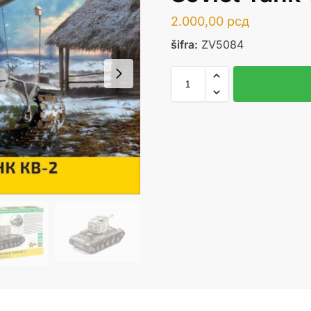
2.000,00
рсд
šifra:
ZV5084