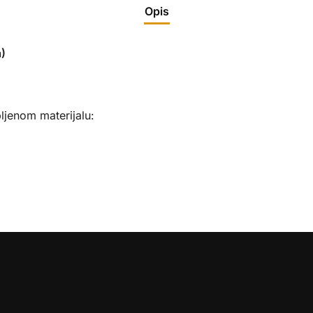
Opis
a)
ljenom materijalu: