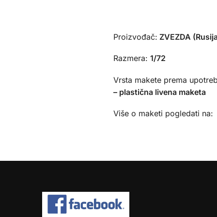
Proizvođač:
ZVEZDA (Rusij
Razmera:
1/72
Vrsta makete prema upotreb
– plastična livena maketa
Više o maketi pogledati na: