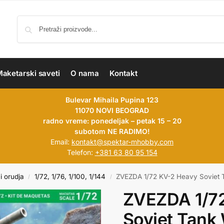
aketarski saveti
O nama
Kontakt
Bulevar Mihaila Pupina 123
11070 NOVI BEOGRAD
radno vreme: ponedeljak – petak 15 – 20
subotom NE RADIMO!
Email:
kontakt@spektar-mhobby.com
Telefon:
+381 63 80 95 154
i orudja
1/72, 1/76, 1/100, 1/144
ZVEZDA 1/72 KV-2 Heavy Soviet 
/
/
ZVEZDA 1/7
Soviet Tank