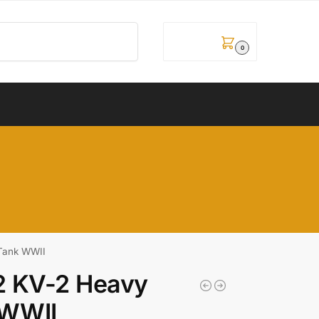
Pretraži
0,00
рсд
0
Tank WWII
2 KV-2 Heavy
 WWII