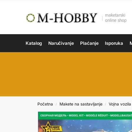
Katalog
Naručivanje
Plaćanje
Isporuka
M
Početna
Makete na sastavljanje
Vojna vozila 
/
/