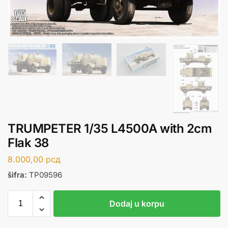
TRUMPETER 1/35 L4500A with 2cm
Flak 38
8.000,00
рсд
šifra:
TP09596
Dodaj u korpu