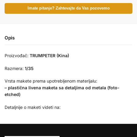
Imate pitanje? Zahtevajte da Vas pozovemo
Opis
Proizvođač:
TRUMPETER (Kina)
Razmera:
1/35
Vrsta makete prema upotrebljenom materijalu:
– plastična livena maketa sa
detaljima od metala (
foto-
etched)
Detaljnije o maketi videti na: