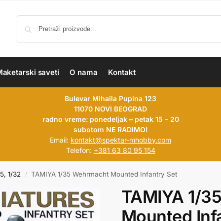
aketarski saveti
O nama
Kontakt
Bulevar Mihaila Pupina 123
11070 NOVI BEOGRAD
radno vreme: ponedeljak – petak 15 – 20
subotom NE RADIMO!
Email:
kontakt@spektar-mhobby.com
Telefon:
+381 63 80 95 154
35, 1/32
TAMIYA 1/35 Wehrmacht Mounted Infantry Set
/
TAMIYA 1/3
Mounted Inf