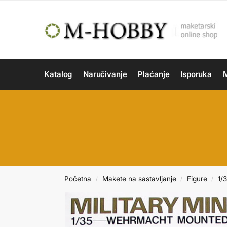
Katalog
Naručivanje
Plaćanje
Isporuka
M
Početna
Makete na sastavljanje
Figure
1/
/
/
/