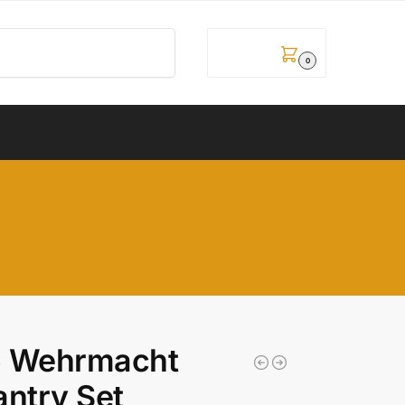
Pretraži
0,00
рсд
0
5 Wehrmacht
antry Set