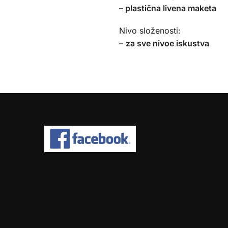
– plastična livena maketa
Nivo složenosti:
–
za sve nivoe iskustva