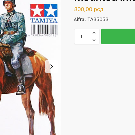
800,00
рсд
šifra:
TA35053