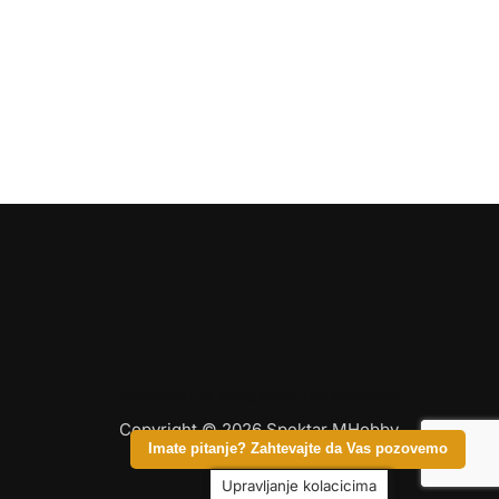
COPYRIGHT © 2026 SPEKTAR MHOBBY.
Copyright © 2026 Spektar MHobby.
Imate pitanje? Zahtevajte da Vas pozovemo
All Rights Reserved.
Upravljanje kolacicima