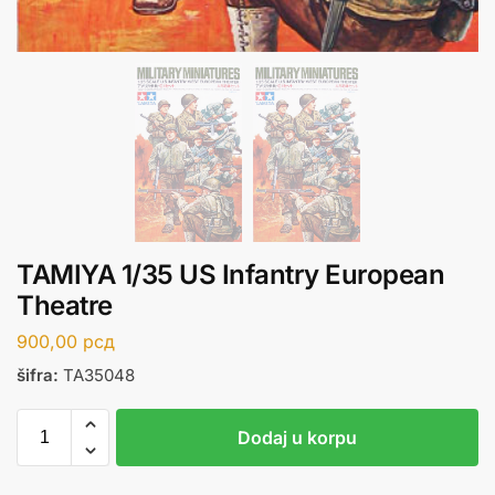
TAMIYA 1/35 US Infantry European
Theatre
900,00
рсд
šifra:
TA35048
Dodaj u korpu