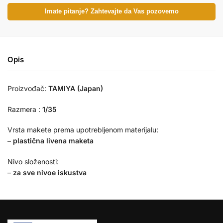
Imate pitanje? Zahtevajte da Vas pozovemo
Opis
Proizvođač:
TAMIYA (Japan)
Razmera :
1/35
Vrsta makete prema upotrebljenom materijalu:
– plastična livena maketa
Nivo složenosti:
–
za sve nivoe iskustva