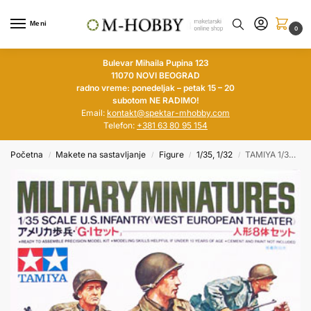
Meni
0
Bulevar Mihaila Pupina 123
11070 NOVI BEOGRAD
radno vreme: ponedeljak – petak 15 – 20
subotom NE RADIMO!
Email:
kontakt@spektar-mhobby.com
Telefon:
+381 63 80 95 154
Početna
Makete na sastavljanje
Figure
1/35, 1/32
TAMIYA 1/35 US Infantry European Theatre
/
/
/
/