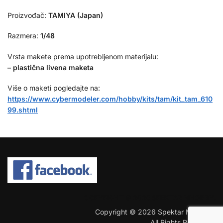
Proizvođač:
TAMIYA (Japan)
Razmera:
1/48
Vrsta makete prema upotrebljenom materijalu:
– plastična livena maketa
Više o maketi pogledajte na:
https://www.cybermodeler.com/hobby/kits/tam/kit_tam_610
99.shtml
COPYRIGHT © 2026 SPEKTAR MHOBBY.
Copyright © 2026 Spektar MHobby.
All Rights Reserved.