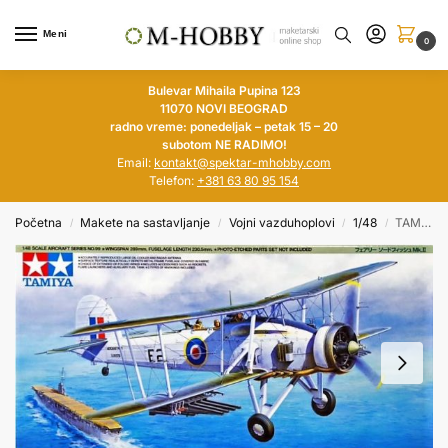
Meni
0
Bulevar Mihaila Pupina 123
11070 NOVI BEOGRAD
radno vreme: ponedeljak – petak 15 – 20
subotom NE RADIMO!
Email:
kontakt@spektar-mhobby.com
Telefon:
+381 63 80 95 154
Početna
Makete na sastavljanje
Vojni vazduhoplovi
1/48
TAMIYA 1/48 Fairey Swordfish Mk.II
/
/
/
/