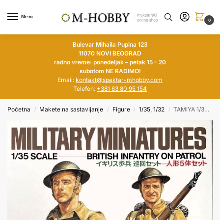
Meni
0
Bulevar Mihaila Pupina 123
11070 NOVI BEOGRAD
radno vreme: ponedeljak – petak 15 – 20
subotom NE RADIMO!
Email:
kontakt@spektar-mhobby.com
Telefon:
+381 63 80 95 154
Početna
Makete na sastavljanje
Figure
1/35, 1/32
TAMIYA 1/35 British Infantry On Patrol
/
/
/
/