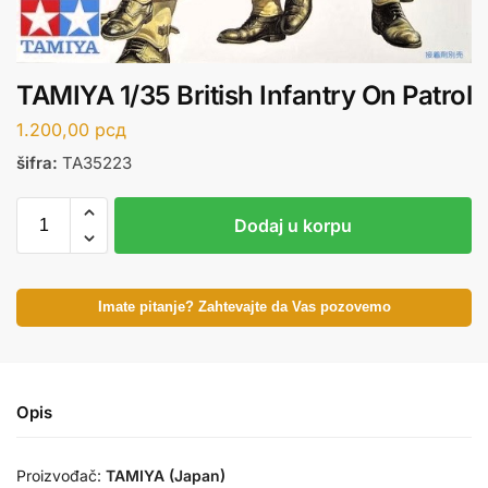
TAMIYA 1/35 British Infantry On Patrol
1.200,00
рсд
šifra:
TA35223
Dodaj u korpu
Imate pitanje? Zahtevajte da Vas pozovemo
Opis
Proizvođač:
TAMIYA (Japan)