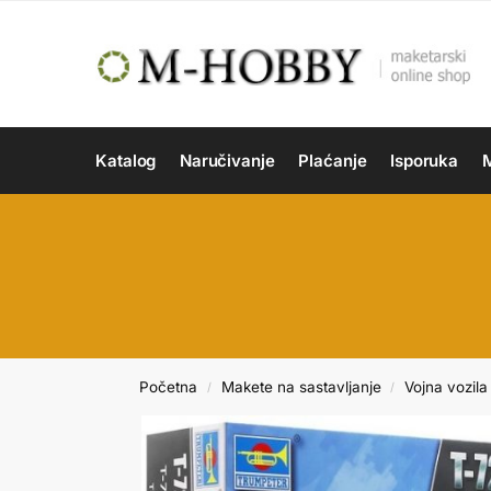
Katalog
Naručivanje
Plaćanje
Isporuka
M
Početna
Makete na sastavljanje
Vojna vozila 
/
/