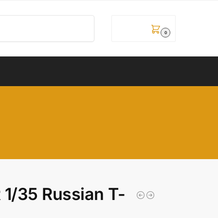
Pretraži
0,00
рсд
0
/35 Russian T-