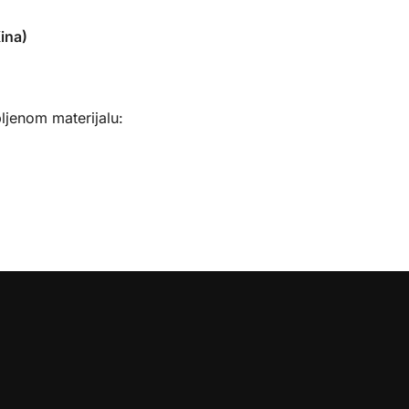
ina)
ljenom materijalu:
: