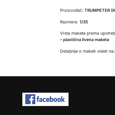
Proizvođač:
TRUMPETER (K
Razmera:
1/35
Vrsta makete prema upotreb
– plastična livena maketa
Detaljnije o maketi videti na