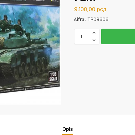
9.100,00
рсд
šifra:
TP09606
Opis