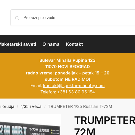
aketarski saveti
O nama
Kontakt
Bulevar Mihaila Pupina 123
11070 NOVI BEOGRAD
radno vreme: ponedeljak – petak 15 – 20
subotom NE RADIMO!
Email:
kontakt@spektar-mhobby.com
Telefon:
+381 63 80 95 154
i orudja
1/35 i veća
TRUMPETER 1/35 Russian T-72M
/
/
TRUMPETER 1
72M