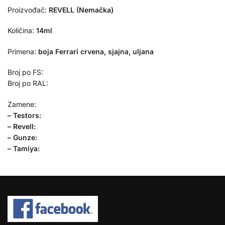
Proizvođač:
REVELL (Nemačka)
Količina:
14ml
Primena:
boja Ferrari crvena, sjajna, uljana
Broj po FS:
Broj po RAL:
Zamene:
– Testors:
– Revell:
– Gunze:
– Tamiya: